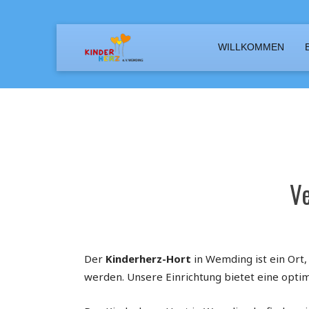
WILLKOMMEN
Nestgruppe (Krippe)
Hort
Regenbogengruppe (Kindergarten)
OGS (Grundschulen)
Spechtgruppe (Naturgruppe)
OGS (Weiterführende Schulen)
Ve
Der
Kinderherz-Hort
in Wemding ist ein Ort
werden. Unsere Einrichtung bietet eine optim