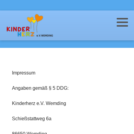
Nestgruppe (Krippe)
Hort
Regenbogengruppe (Kindergarten)
OGS (Grundschulen)
Spechtgruppe (Naturgruppe)
OGS (Weiterführende Schulen)
Impressum
Angaben gemäß § 5 DDG:
Kinderherz e.V. Wemding
Schießstattweg 6a
86650 Wemding