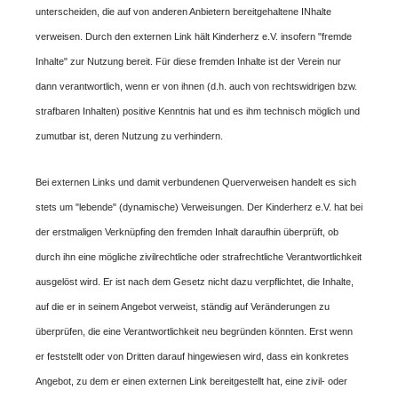
unterscheiden, die auf von anderen Anbietern bereitgehaltene INhalte
verweisen. Durch den externen Link hält Kinderherz e.V. insofern "fremde
Inhalte" zur Nutzung bereit. Für diese fremden Inhalte ist der Verein nur
dann verantwortlich, wenn er von ihnen (d.h. auch von rechtswidrigen bzw.
strafbaren Inhalten) positive Kenntnis hat und es ihm technisch möglich und
zumutbar ist, deren Nutzung zu verhindern.
Bei externen Links und damit verbundenen Querverweisen handelt es sich
stets um "lebende" (dynamische) Verweisungen. Der Kinderherz e.V. hat bei
der erstmaligen Verknüpfing den fremden Inhalt daraufhin überprüft, ob
durch ihn eine mögliche zivilrechtliche oder strafrechtliche Verantwortlichkeit
ausgelöst wird. Er ist nach dem Gesetz nicht dazu verpflichtet, die Inhalte,
auf die er in seinem Angebot verweist, ständig auf Veränderungen zu
überprüfen, die eine Verantwortlichkeit neu begründen könnten. Erst wenn
er feststellt oder von Dritten darauf hingewiesen wird, dass ein konkretes
Angebot, zu dem er einen externen Link bereitgestellt hat, eine zivil- oder