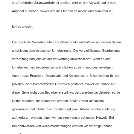
strafrechtliche Verantwortlichkeit auslöst, wird er den Verweis auf deises
Angebot aufheben, soweit ihm dies technisch möglih und zumutbar ist.
Urheberrecht
Die durch die Seitenbetreiber erstellten Inhalte und Werke auf diesen Seiten
unterliegen dem deutschen Urheberrecht. Die Vervielfältigung, Bearbeitung,
Verbreitung und jede Art der Verwertung außerhalb der Grenzen des
Urheberrechtes bedürfen der schriftlichen Zustimmung des jeweiligen
Autors bzw. Erstellers. Downloads und Kopien dieser Seite sind nur für den
privaten, nicht kommerziellen Gebrauch gestattet. Soweit die Inhalte auf
dieser Seite nicht vom Betreiber erstellt wurden, werden die Urheberrechte
Dritter beachtet. Insbesondere werden Inhalte Dritter als solche
gekennzeichnet. Sollten Sie trotzdem auf eine Urheberrechtsverletzung
aufmerksam werden, bitten wir um einen entsprechenden Hinweis. Bei
Bekanntwerden von Rechtsverletzungen werden wir derartige Inhalte