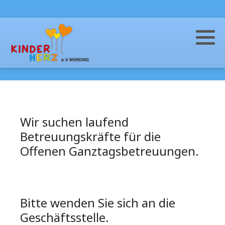
Nestgruppe (Krippe)
Hort
Regenbogengruppe (Kindergarten)
OGS (Grundschulen)
Spechtgruppe (Naturgruppe)
OGS (Weiterführende Schulen)
Wir suchen laufend
Betreuungskräfte für die
Offenen Ganztagsbetreuungen.
Bitte wenden Sie sich an die
Geschäftsstelle.