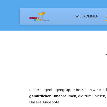
WILLKOMMEN
Nestgruppe (Krippe)
Hort
Regenbogengruppe (Kindergarten)
OGS (Grundschulen)
Spechtgruppe (Naturgruppe)
OGS (Weiterführende Schulen)
In der Regenbogengruppe betreuen wir Kin
gemütlichen Innenräumen
, die zum Spielen,
Unsere Angebote: